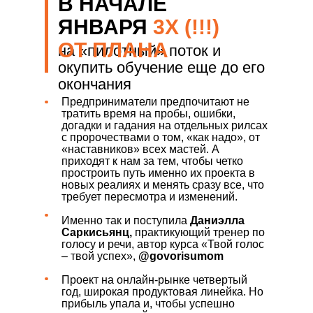
В НАЧАЛЕ
ЯНВАРЯ
3Х (!!!)
ОТ ПЛАНА
на «пилотный» поток и
окупить обучение еще до его
окончания
Предприниматели предпочитают не
тратить время на пробы, ошибки,
догадки и гадания на отдельных рилсах
с пророчествами о том, «как надо», от
«наставников» всех мастей. А
приходят к нам за тем, чтобы четко
простроить путь именно их проекта в
новых реалиях и менять сразу все, что
требует пересмотра и изменений.
Именно так и поступила
Даниэлла
Саркисьянц,
практикующий тренер по
голосу и речи, автор курса «Твой голос
– твой успех»,
@govorisumom
Проект на онлайн-рынке четвертый
год, широкая продуктовая линейка. Но
прибыль упала и, чтобы успешно