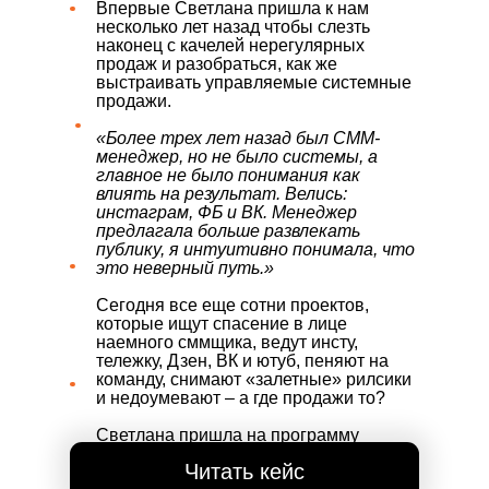
Впервые Светлана пришла к нам
несколько лет назад чтобы слезть
наконец с качелей нерегулярных
продаж и разобраться, как же
выстраивать управляемые системные
продажи.
«Более трех лет назад был СММ-
менеджер, но не было системы, а
главное не было понимания как
влиять на результат. Велись:
инстаграм, ФБ и ВК. Менеджер
предлагала больше развлекать
публику, я интуитивно понимала, что
это неверный путь.»
Сегодня все еще сотни проектов,
которые ищут спасение в лице
наемного сммщика, ведут инсту,
тележку, Дзен, ВК и ютуб, пеняют на
команду, снимают «залетные» рилсики
и недоумевают – а где продажи то?
Светлана пришла на программу
повторно - разбираться, как жить в
Читать кейс
новой реальности.