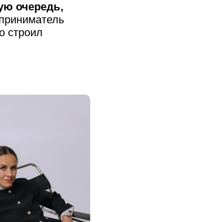
ую очередь,
дприниматель
то строил