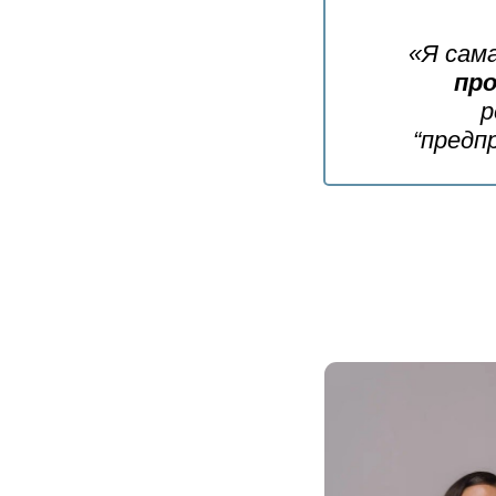
«Я сама
пр
р
“предп