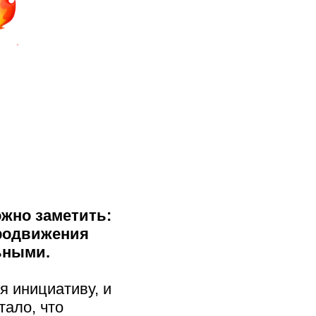
ожно заметить:
продвижения
ьными.
я инициативу, и
тало, что