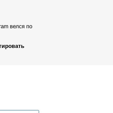
ram велся по
стировать