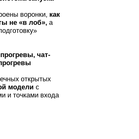
троены воронки,
как
ты не «в лоб»,
а
подготовку»
прогревы, чат-
опрогревы
нечных открытых
ой модели
с
ми и точками входа