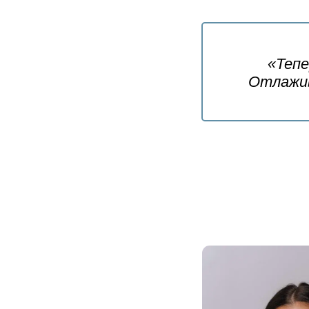
«Тепе
Отлажив