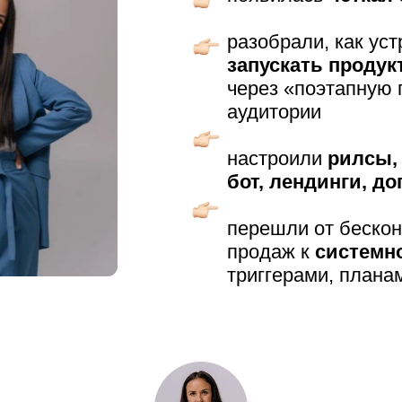
разобрали, как ус
запускать продук
через «поэтапную 
аудитории
настроили
рилсы, 
бот, лендинги, д
перешли от беско
продаж к
системн
триггерами, плана