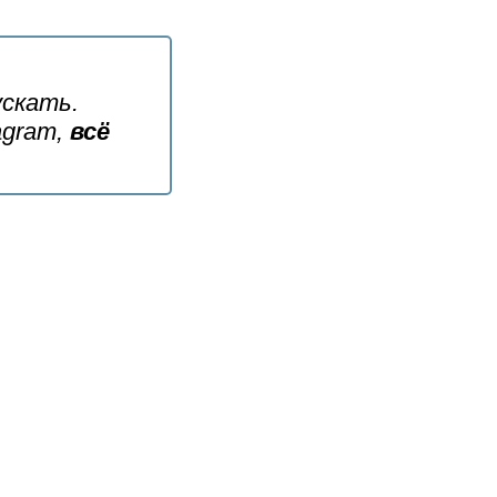
ускать.
agram,
всё