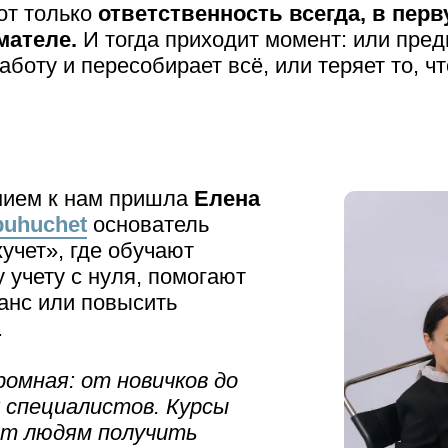
от только
ответственность всегда, в перв
мателе.
И тогда приходит момент: или пре
аботу и пересобирает всё, или теряет то, ч
нием к нам пришла
Елена
buhuchet
основатель
учет», где обучают
 учету с нуля, помогают
анс или повысить
.
ромная: от новичков до
 специалистов. Курсы
ют людям получить