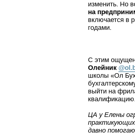
изменить. Но в
на предприни
включается в р
годами.
С этим ощуще
Олейник
@ol.
школы «Ол Бух
бухгалтерскому
выйти на фрил
квалификацию
ЦА у Елены ог
практикующих
давно помога