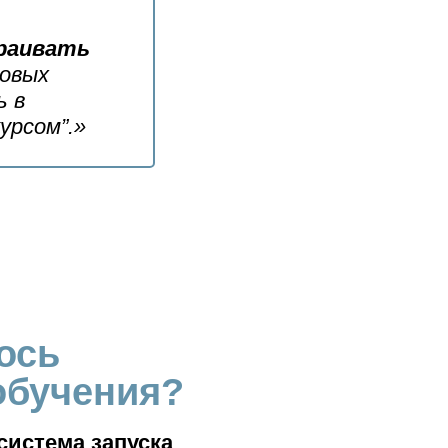
раивать
новых
ь в
урсом”.»
ось
 обучения?
система запуска